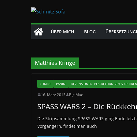
Zum
Inhalt
springen
ÜBER MICH
BLOG
ÜBERSETZUNG
Matthias Kringe
COMICS
PANINI
REZENSIONEN, BESPRECHUNGEN & KRITIKE
16. März 2015
Big Mac
SPASS WARS 2 – Die Rückkehr
Die Stripsammlung SPASS WARS ging Ende letzten
Vorgängern, findet man auch