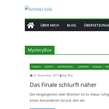
Zum
Inhalt
springen
ÜBER MICH
BLOG
ÜBERSETZUNG
MysteryBox
COMICS
EVENTS
GEWINNSPIEL
UHRWERK
VERLAG
VE
23. November 2013
Big Mac
Das Finale schlurft näher
Die vergangenen zwei Wochen ist es etwas ruh
einen besonderen Grund, den wir