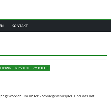
EN
KONTAKT
RLOSUNG
WEISSBLECH
ZWERCHFELL
iger geworden um unser Zombiegewinnspiel. Und das hat