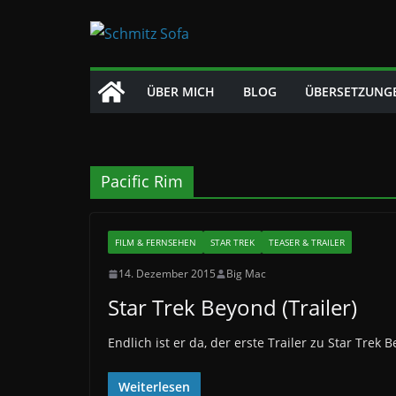
Zum
Inhalt
springen
ÜBER MICH
BLOG
ÜBERSETZUNG
Pacific Rim
FILM & FERNSEHEN
STAR TREK
TEASER & TRAILER
14. Dezember 2015
Big Mac
Star Trek Beyond (Trailer)
Endlich ist er da, der erste Trailer zu Star Trek 
Weiterlesen