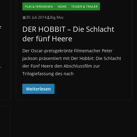
FILM & FERNSEHEN
NEWS
TEASER & TRAILER
30. Juli 2014
Big Mac
f
DER HOBBIT – Die Schlacht
der fünf Heere
Der Oscar-preisgekrönte Filmemacher Peter
Jackson präsentiert mit Der Hobbit: Die Schlacht
.
der Fünf Heere den Abschlussfilm zur
Trilogiefassung des nach
Weiterlesen