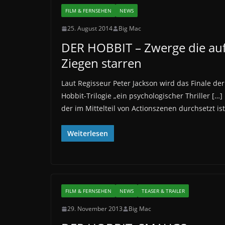
FILM & FERNSEHEN
NEWS
25. August 2014
Big Mac
DER HOBBIT – Zwerge die au
Ziegen starren
Laut Regisseur Peter Jackson wird das Finale der
Hobbit-Trilogie „ein psychologischer Thriller […]
der im Mittelteil von Actionszenen durchsetzt ist
Weiterlesen
FILM & FERNSEHEN
NEWS
TEASER & TRAILER
29. November 2013
Big Mac