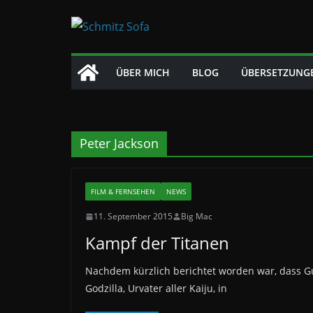
Zum
Inhalt
springen
ÜBER MICH
BLOG
ÜBERSETZUNG
Peter Jackson
FILM & FERNSEHEN
NEWS
11. September 2015
Big Mac
Kampf der Titanen
Nachdem kürzlich berichtet worden war, dass Gu
Godzilla, Urvater aller Kaiju, in