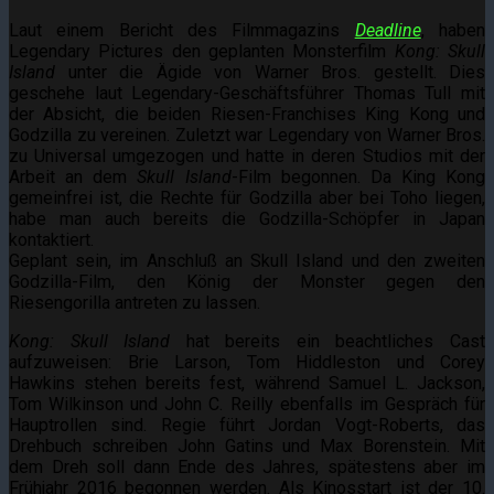
Laut einem Bericht des Filmmagazins
Deadline
, haben
Legendary Pictures den geplanten Monsterfilm
Kong: Skull
Island
unter die Ägide von Warner Bros. gestellt. Dies
geschehe laut Legendary-Geschäftsführer Thomas Tull mit
der Absicht, die beiden Riesen-Franchises King Kong und
Godzilla zu vereinen. Zuletzt war Legendary von Warner Bros.
zu Universal umgezogen und hatte in deren Studios mit der
Arbeit an dem
Skull Island
-Film begonnen. Da King Kong
gemeinfrei ist, die Rechte für Godzilla aber bei Toho liegen,
habe man auch bereits die Godzilla-Schöpfer in Japan
kontaktiert.
Geplant sein, im Anschluß an Skull Island und den zweiten
Godzilla-Film, den König der Monster gegen den
Riesengorilla antreten zu lassen.
Kong: Skull Island
hat bereits ein beachtliches Cast
aufzuweisen: Brie Larson, Tom Hiddleston und Corey
Hawkins stehen bereits fest, während Samuel L. Jackson,
Tom Wilkinson und John C. Reilly ebenfalls im Gespräch für
Hauptrollen sind. Regie führt Jordan Vogt-Roberts, das
Drehbuch schreiben John Gatins und Max Borenstein. Mit
dem Dreh soll dann Ende des Jahres, spätestens aber im
Frühjahr 2016 begonnen werden. Als Kinosstart ist der 10.