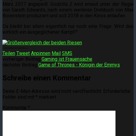
März 2017 angepeilt.
Godzilla 2
wird erneut unter der Regie
von Gareth Edwards, nach einem weiteren Drehbuch von Max
Borenstein produziert und soll 2018 in den Kinos anlaufen.
Da bleibt bei allem eigentlich nur noch eine Frage: Wird das
wirklich ein ausgeglichener Kampf?
Größenvergleich der beiden Riesen
Teilen
Tweet
Anpinnen
Mail
SMS
vorheriger Beitrag
Gaming ist Frauensache
nächster Beitrag
Game of Thrones - Königin der Emmys
Schreibe einen Kommentar
Deine E-Mail-Adresse wird nicht veröffentlicht.
Erforderliche
Felder sind mit
*
markiert
Kommentar
*