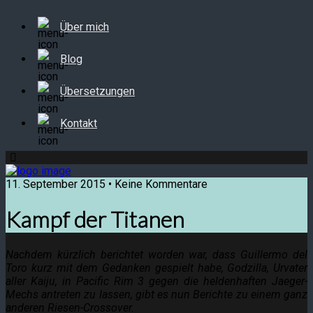
Über mich
Blog
Übersetzungen
Kontakt
11. September 2015 • Keine Kommentare
Kampf der Titanen
Nachdem kürzlich berichtet worden war, dass Guillermo del
Toro kurz mit dem Gedanken gespielt habe,
Godzilla
, Urvater
aller Kaiju, in
Pacific Rim 3
gegen die heldenhaften Jaeger-
Mechs antreten zu lassen, gibt es nun Berichte zu einem ganz
anderen Riesen-Crossover.