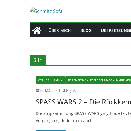
Zum
Inhalt
springen
ÜBER MICH
BLOG
ÜBERSETZUNG
Sith
COMICS
PANINI
REZENSIONEN, BESPRECHUNGEN & KRITIKE
16. März 2015
Big Mac
SPASS WARS 2 – Die Rückkehr
Die Stripsammlung SPASS WARS ging Ende letzten
Vorgängern, findet man auch