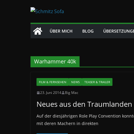
Zum
Inhalt
springen
ÜBER MICH
BLOG
ÜBERSETZUNG
Warhammer 40k
FILM & FERNSEHEN
NEWS
TEASER & TRAILER
23. Juni 2014
Big Mac
Neues aus den Traumlanden
Auf der diesjährigen Role Play Convention konnt
mit deren Machern in direkten