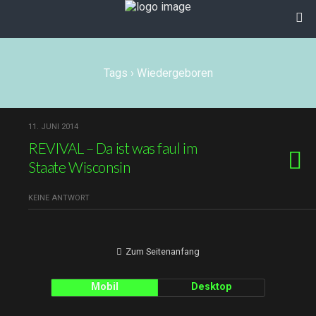
Tags › Wiedergeboren
11. JUNI 2014
REVIVAL – Da ist was faul im
Staate Wisconsin
KEINE ANTWORT
Zum Seitenanfang
Mobil
Desktop