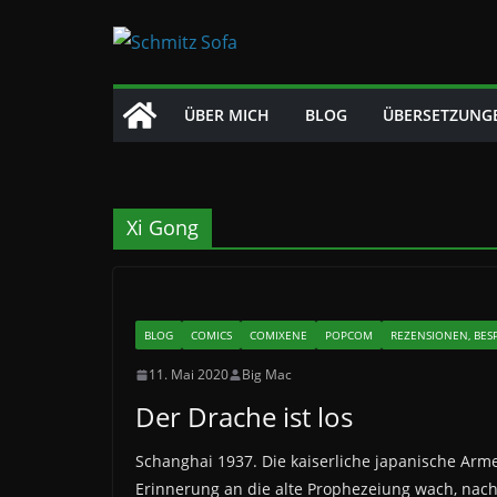
Zum
Inhalt
springen
ÜBER MICH
BLOG
ÜBERSETZUNG
Xi Gong
BLOG
COMICS
COMIXENE
POPCOM
REZENSIONEN, BES
11. Mai 2020
Big Mac
Der Drache ist los
Schanghai 1937. Die kaiserliche japanische Arme
Erinnerung an die alte Prophezeiung wach, nach