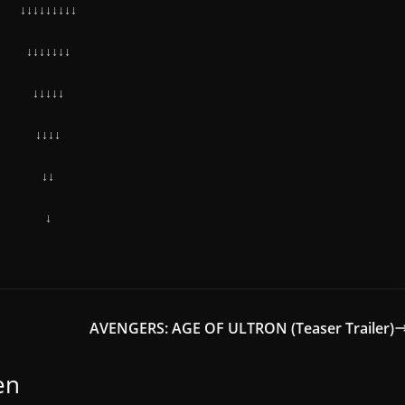
↓↓↓↓↓↓↓↓↓
↓↓↓↓↓↓↓
↓↓↓↓↓
↓↓↓↓
↓↓
↓
AVENGERS: AGE OF ULTRON (Teaser Trailer)
en