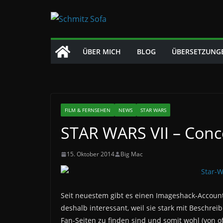
Zum
Inhalt
springen
ÜBER MICH
BLOG
ÜBERSETZUNG
FILM & FERNSEHEN
NEWS
STAR WARS
STAR WARS VII – Conc
15. Oktober 2014
Big Mac
Seit neuestem gibt es einen Imageshack-Account d
deshalb interessant, weil sie stark mit Beschre
Fan-Seiten zu finden sind und somit wohl (von of