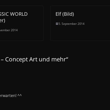
SSIC WORLD
Elf (Bild)
er)
5. September 2014
ovember 2014
 – Concept Art und mehr
“
erwarten! ^^