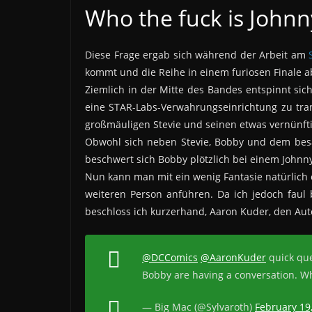
Who the fuck is Johnn
Diese Frage ergab sich während der Arbeit am
kommt und die Reihe in einem furiosen Finale a
Ziemlich in der Mitte des Bandes entspinnt sich
eine STAR-Labs-Verwahrungseinrichtung zu tra
großmäuligen Stevie und seinen etwas vernünf
Obwohl sich neben Stevie, Bobby und dem besa
beschwert sich Bobby plötzlich bei einem Johnny
Nun kann man mit ein wenig Fantasie natürlich 
weiteren Person anführen. Da ich jedoch faul b
beschloss ich kurzerhand, Aaron Kuder, den Aut
@DCComics
@AaronKuder
quick que
Bobby are having a conversation. W
— Big Mac (@Sylvaroth)
February 19