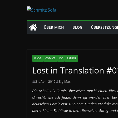
Zum
Inhalt
springen
ÜBER MICH
BLOG
ÜBERSETZUNG
BLOG
COMICS
DC
PANINI
Lost in Translation #
21. April 2015
Big Mac
Die Arbeit als Comic-Übersetzer macht einen Riesen
Unrecht, wie ich finde, denn oft werden hier ber
deutschen Comic erst zu einem runden Produkt mac
bietet kleine Einblicke in den Übersetzer-Alltag und 