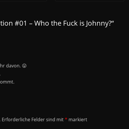
ation #01 – Who the Fuck is Johnny?
“
hr davon. 😛
.
nkommt.
.
Erforderliche Felder sind mit
*
markiert