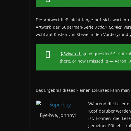
Die Antwort ließ nicht lange auf sich warten u
Artwork der Superman-Serie
Action Comics
vera
wohl auf Kosten von Stevie in den Vordergrund g
@Sylvaroth
good question! Script call
there, or how I missed it! — Aaron
Das Ergebnis dieses kleinen Exkurses kann man 
Während die Leser de
Kopf darüber werden
Bye-bye, Johnny!
ist, können die Les
gemeiner Rätsel – ruh