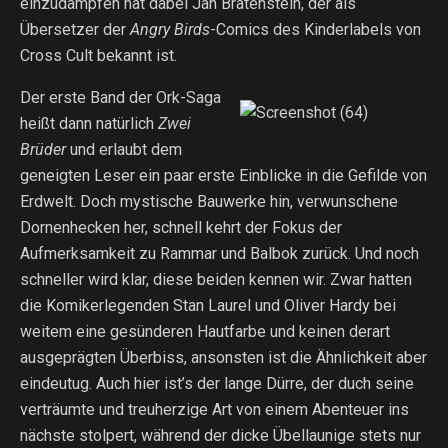
einzudampfen hat dabei Jan Bratenstein, der als
Übersetzer der
Angry Birds
-Comics des Kinderlabels von
Cross Cult bekannt ist.
Der erste Band der Ork-Saga
heißt dann natürlich
Zwei
Brüder
und erlaubt dem
geneigten Leser ein paar erste Einblicke in die Gefilde von
Erdwelt. Doch mystische Bauwerke hin, verwunschene
Dornenhecken her, schnell kehrt der Fokus der
Aufmerksamkeit zu Rammar und Balbok zurück. Und noch
schneller wird klar, diese beiden kennen wir. Zwar hatten
die Komikerlegenden Stan Laurel und Oliver Hardy bei
weitem eine gesünderen Hautfarbe und keinen derart
ausgeprägten Überbiss, ansonsten ist die Ähnlichkeit aber
eindeutug. Auch hier ist’s der lange Dürre, der duch seine
verträumte und treuherzige Art von einem Abenteuer ins
nächste stolpert, während der dicke Übellaunige stets nur