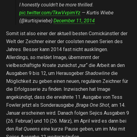
I honestly couldn’t be more thrilled.
pic.twitter.com/TkwVvpimYz
— Kurtis Wiebe
(@kurtisjwiebe)
December 11, 2014
Somit ist also einer der aktuell besten Comickünstler der
Welt der Zeichner einer der coolsten neuen Serien des
Jahres. Besser kann 2014 fast nicht ausklingen.
Allerdings, so meldet Image, übernimmt der
vielbeschäftigte Kroate zunächst „nur“ die Arbeit an den
Ausgaben 9 bis 12, um Herausgeber
Shadowline
die
Möglichkeit zu geben einen neuen, regulären Zeichner für
die Erfolgsserie zu finden. Inzwischen hat Image
angekündigt, dass die erwähnte 11. Ausgabe von Tess
Fowler jetzt als Sonderausgabe ‚
Braga One Shot
‚ am 14.
Januar erscheinen wird. Danach folgen Sejics Ausgaben 9
(26. Februar) und 10 (26. März), im April wird es dann bei
den
Rat Queens
eine kurze Pause geben, um im Mai mit
Sejics Ausgabe 12 weiterzulaufen.