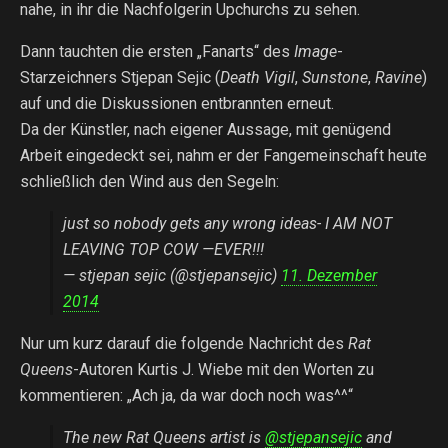
nahe, in ihr die Nachfolgerin Upchurchs zu sehen.
Dann tauchten die ersten „Fanarts“ des
Image
-
Starzeichners Stjepan Sejic (
Death Vigil
,
Sunstone
,
Ravine
)
auf und die Diskussionen entbrannten erneut.
Da der Künstler, nach eigener Aussage, mit genügend
Arbeit eingedeckt sei, nahm er der Fangemeinschaft heute
schließlich den Wind aus den Segeln:
just so nobody gets any wrong ideas- I AM NOT
LEAVING TOP COW —EVER!!!
— stjepan sejic (@stjepansejic)
11. Dezember
2014
Nur um kurz darauf die folgende Nachricht des
Rat
Queens
-Autoren Kurtis J. Wiebe mit den Worten zu
kommentieren: „Ach ja, da war doch noch was^^“
The new Rat Queens artist is
@stjepansejic
and