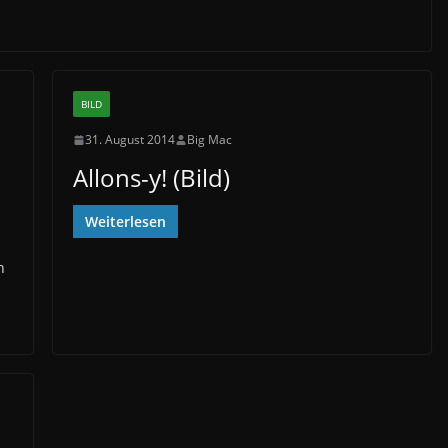
BILD
31. August 2014
Big Mac
Allons-y! (Bild)
Weiterlesen
h