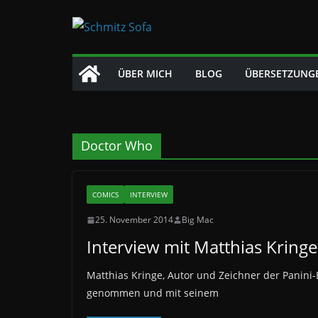
Zum
Inhalt
springen
ÜBER MICH
BLOG
ÜBERSETZUNG
Doctor Who
COMICS
INTERVIEW
25. November 2014
Big Mac
Interview mit Matthias Kringe
Matthias Kringe, Autor und Zeichner der Panini
genommen und mit seinem