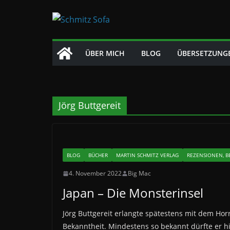
Zum
Inhalt
springen
ÜBER MICH
BLOG
ÜBERSETZUNG
Jörg Buttgereit
BLOG
BÜCHER
MARTIN SCHMITZ VERLAG
REZENSIONEN, B
4. November 2022
Big Mac
Japan – Die Monsterinsel
Jörg Buttgereit erlangte spätestens mit dem Hor
Bekanntheit. Mindestens so bekannt dürfte er h