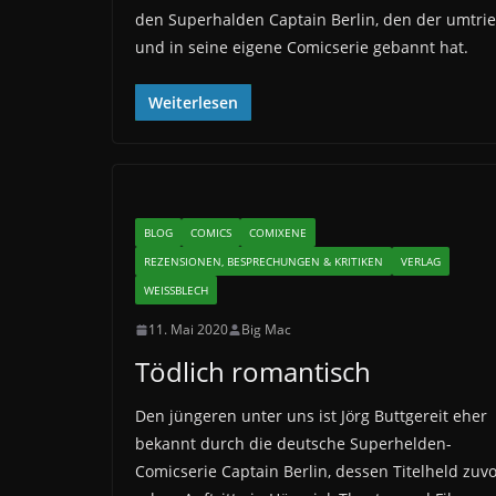
den Superhalden Captain Berlin, den der umtrieb
und in seine eigene Comicserie gebannt hat.
Weiterlesen
BLOG
COMICS
COMIXENE
REZENSIONEN, BESPRECHUNGEN & KRITIKEN
VERLAG
WEISSBLECH
11. Mai 2020
Big Mac
Tödlich romantisch
Den jüngeren unter uns ist Jörg Buttgereit eher
bekannt durch die deutsche Superhelden-
Comicserie Captain Berlin, dessen Titelheld zuv