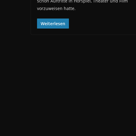
schon Auftritte in Hörspiel, Theater und Film
vorzuweisen hatte.
Weiterlesen