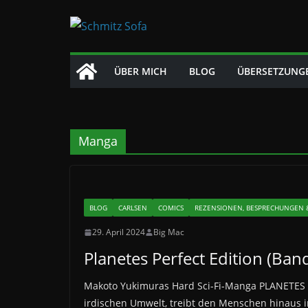
Zum
Inhalt
springen
ÜBER MICH
BLOG
ÜBERSETZUNG
Manga
BLOG
CARLSEN
COMICS
REZENSIONEN, BESPRECHUNGEN &
29. April 2024
Big Mac
Planetes Perfect Edition (Ban
Makoto Yukimuras Hard Sci-Fi-Manga PLANETES s
irdischen Umwelt, treibt den Menschen hinaus in