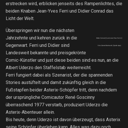
erstrecken wird, erblicken jenseits des Rampenlichtes, die
beiden Knaben Jean-Yves Ferri und Didier Conrad das
Licht der Welt.
Überspringen wir nun die nächsten
Jahrzehnte und kehren zurück in die
Didier Conrad (l) und Jean-Yves Ferri (r)
Gegenwart. Ferri und Didier sind
Foto: Daniel Reinhardt. (Quelle: dpa)
Landesweit bekannte und preisgekrönte
Comic-Künstler und just diese beiden sind es nun, an die
Albert Uderzo den Staffelstab weiterreicht.
Ferri fungiert dabei als Szenarist, der die spannenden
Stories austüftelt und damit zukünftig gleich in die
Fußstapfen beider Asterix-Schöpfer tritt, denn nachdem
der ursprüngliche Comicautor René Goscinny
überraschend 1977 verstarb, produziert Uderzo die
Asterix-Abenteuer allein.
Bis heute, denn Uderzo ist davon überzeugt, dass Asterix
seine Schöpfer überleben kann. Alles was dazu noch