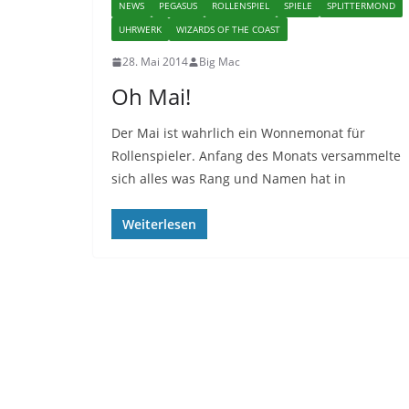
NEWS
PEGASUS
ROLLENSPIEL
SPIELE
SPLITTERMOND
UHRWERK
WIZARDS OF THE COAST
28. Mai 2014
Big Mac
Oh Mai!
Der Mai ist wahrlich ein Wonnemonat für
Rollenspieler. Anfang des Monats versammelte
sich alles was Rang und Namen hat in
Weiterlesen