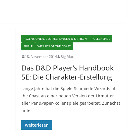
REZENSIONEN, BESPRECHUNGEN & KRITIKEN
ROLLENSPIEL
SPIELE
WIZARDS OF THE COAST
18. November 2014
Big Mac
Das D&D Player’s Handbook
5E: Die Charakter-Erstellung
Lange Jahre hat die Spiele-Schmiede Wizards of
the Coast an einer neuen Version der Urmutter
aller Pen&Paper-Rollenspiele gearbeitet. Zunächst
unter
Weiterlesen