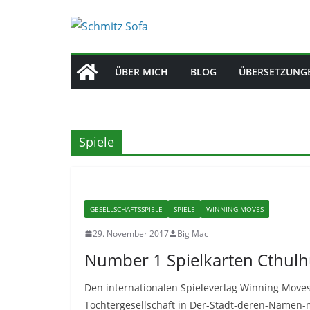
Zum
Inhalt
springen
ÜBER MICH
BLOG
ÜBERSETZUNG
Spiele
GESELLSCHAFTSSPIELE
SPIELE
WINNING MOVES
29. November 2017
Big Mac
Number 1 Spielkarten Cthul
Den internationalen Spieleverlag Winning Moves 
Tochtergesellschaft in Der-Stadt-deren-Namen-m