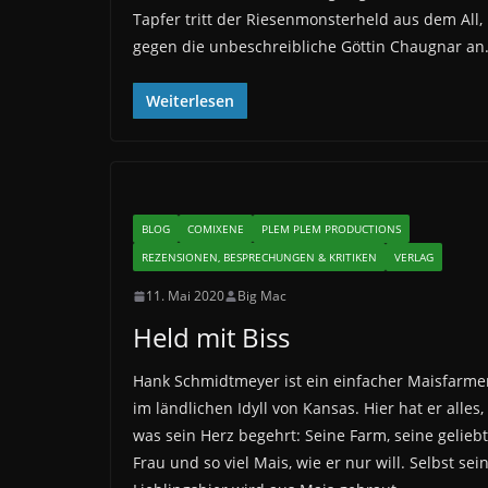
Tapfer tritt der Riesenmonsterheld aus dem All,
gegen die unbeschreibliche Göttin Chaugnar an
Weiterlesen
BLOG
COMIXENE
PLEM PLEM PRODUCTIONS
REZENSIONEN, BESPRECHUNGEN & KRITIKEN
VERLAG
11. Mai 2020
Big Mac
Held mit Biss
Hank Schmidtmeyer ist ein einfacher Maisfarme
im ländlichen Idyll von Kansas. Hier hat er alles,
was sein Herz begehrt: Seine Farm, seine gelieb
Frau und so viel Mais, wie er nur will. Selbst sei