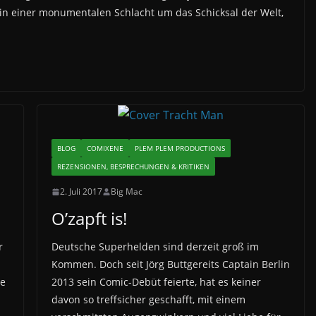
 in einer monumentalen Schlacht um das Schicksal der Welt,
.
BLOG
COMIXENE
PLEM PLEM PRODUCTIONS
REZENSIONEN, BESPRECHUNGEN & KRITIKEN
2. Juli 2017
Big Mac
O’zapft is!
r
Deutsche Superhelden sind derzeit groß im
Kommen. Doch seit Jörg Buttgereits Captain Berlin
te
2013 sein Comic-Debüt feierte, hat es keiner
n
davon so treffsicher geschafft, mit einem