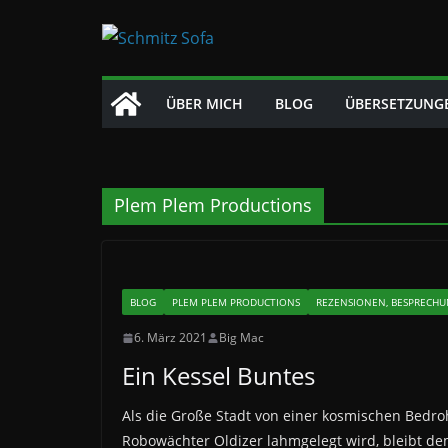
Zum
Inhalt
springen
ÜBER MICH
BLOG
ÜBERSETZUNG
Plem Plem Productions
BLOG
PLEM PLEM PRODUCTIONS
REZENSIONEN, BESPRECHU
6. März 2021
Big Mac
Ein Kessel Buntes
Als die Große Stadt von einer kosmischen Bedr
Robowächter Oldizer lahmgelegt wird, bleibt de