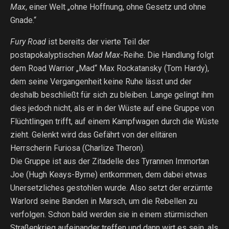
Max
, einer Welt „ohne Hoffnung, ohne Gesetz und ohne
Gnade.“
Fury Road
ist bereits der vierte Teil der
postapokalyptischen
Mad Max
-Reihe. Die Handlung folgt
dem Road Warrior „Mad“ Max Rockatansky (Tom Hardy),
dem seine Vergangenheit keine Ruhe lässt und der
deshalb beschließt für sich zu bleiben. Lange gelingt ihm
dies jedoch nicht, als er in der Wüste auf eine Gruppe von
Flüchtlingen trifft, auf einem Kampfwagen durch die Wüste
zieht. Gelenkt wird das Gefährt von der elitären
Herrscherin Furiosa (Charlize Theron).
Die Gruppe ist aus der Zitadelle des Tyrannen Immortan
Joe (Hugh Keays-Byrne) entkommen, dem dabei etwas
Unersetzliches gestohlen wurde. Also setzt der erzürnte
Warlord seine Banden in Marsch, um die Rebellen zu
verfolgen. Schon bald werden sie in einem stürmischen
Straßenkrieg aufeinander treffen und dann wirt es sein, als