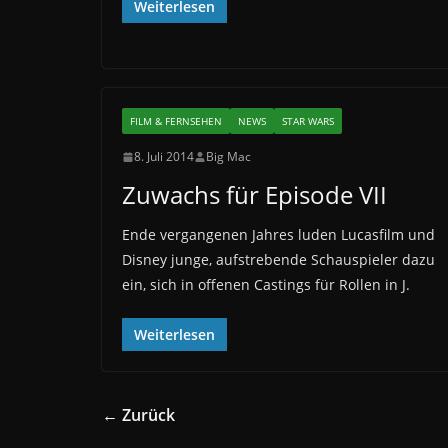
Weiterlesen
FILM & FERNSEHEN
NEWS
STAR WARS
8. Juli 2014
Big Mac
Zuwachs für Episode VII
Ende vergangenen Jahres luden Lucasfilm und
Disney junge, aufstrebende Schauspieler dazu
ein, sich in offenen Castings für Rollen in J.
Weiterlesen
← Zurück