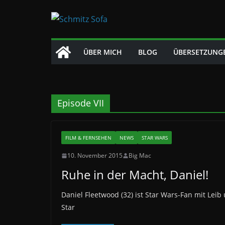
Zum
Inhalt
springen
ÜBER MICH
BLOG
ÜBERSETZUNG
Episode VII
FILM & FERNSEHEN
NEWS
STAR WARS
10. November 2015
Big Mac
Ruhe in der Macht, Daniel!
Daniel Fleetwood (32) ist Star Wars-Fan mit Lei
Star