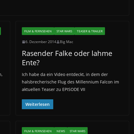
FILM & FERNSEHEN
STAR WARS
TEASER & TRAILER
6. Dezember 2014
Big Mac
Rasender Falke oder lahme
Ente?
n,
Ich habe da ein Video entdeckt, in dem der
halsbrecherische Flug des Millennium Falcon im
aktuellen Teaser zu EPISODE VII
Weiterlesen
FILM & FERNSEHEN
NEWS
STAR WARS