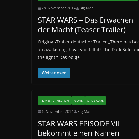
28. November 2014
Big Mac
STAR WARS – Das Erwachen
der Macht (Teaser Trailer)
Original-Trailer deutscher Trailer „There has be
an awakening, have you felt it? The Dark Side an
the light.“ Das obige
Weiterlesen
FILM & FERNSEHEN
NEWS
STAR WARS
6. November 2014
Big Mac
STAR WARS EPISODE VII
bekommt einen Namen