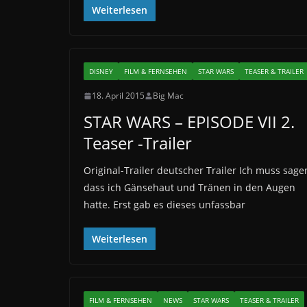
Weiterlesen
DISNEY
FILM & FERNSEHEN
STAR WARS
TEASER & TRAILER
18. April 2015
Big Mac
STAR WARS – EPISODE VII 2.
Teaser -Trailer
Original-Trailer deutscher Trailer Ich muss sage
dass ich Gänsehaut und Tränen in den Augen
hatte. Erst gab es dieses unfassbar
Weiterlesen
FILM & FERNSEHEN
NEWS
STAR WARS
TEASER & TRAILER