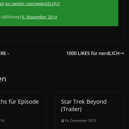
II
pic.twitter.com/w4gvSELQU1
 (@Disney)
6. November 2014
RE –
1000 LIKES für nerdLICH
en
hs für Episode
Star Trek Beyond
(Trailer)
014
14. Dezember 2015