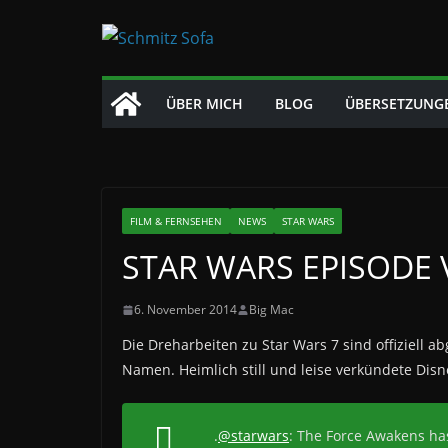
Zum
Inhalt
springen
ÜBER MICH
BLOG
ÜBERSETZUNG
FILM & FERNSEHEN
NEWS
STAR WARS
STAR WARS EPISODE 
6. November 2014
Big Mac
Die Dreharbeiten zu Star Wars 7 sind offiziell
Namen. Heimlich still und leise verkündete Disn
.
@starwars
: The Force Awakens ha