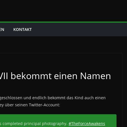
EN
KONTAKT
VII bekommt einen Namen
 abgeschlossen und endlich bekommt das Kind auch einen
ey über seinen Twitter-Account:
s completed principal photography.
#TheForceAwakens