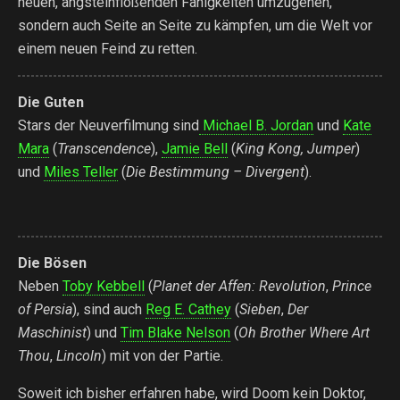
neuen, angsteinflößenden Fähigkeiten umzugehen,
sondern auch Seite an Seite zu kämpfen, um die Welt vor
einem neuen Feind zu retten.
Die Guten
Stars der Neuverfilmung sind
Michael B. Jordan
und
Kate
Mara
(
Transcendence
),
Jamie Bell
(
King Kong, Jumper
)
und
Miles Teller
(
Die Bestimmung – Divergent
).
Die Bösen
Neben
Toby Kebbell
(
Planet der Affen: Revolution
,
Prince
of Persia
), sind auch
Reg E. Cathey
(
Sieben
,
Der
Maschinist
) und
Tim Blake Nelson
(
Oh Brother Where Art
Thou
,
Lincoln
) mit von der Partie.
Soweit ich bisher erfahren habe, wird Doom kein Doktor,