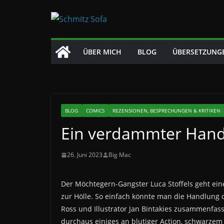
Zum
Inhalt
springen
ÜBER MICH
BLOG
ÜBERSETZUNG
BLOG
COMICS
REZENSIONEN, BESPRECHUNGEN & KRITIKEN
Ein verdammter Hand
26. Juni 2023
Big Mac
Der Möchtegern-Gangster Luca Stoffels geht ein
zur Hölle.
So einfach könnte man die Handlung
Ross und Illustrator Jan Bintakies zusammenfas
durchaus einiges an blutiger Action, schwarzem