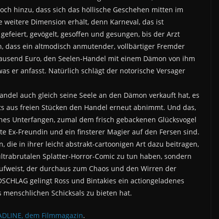
 hinzu, dass sich das höllische Geschehen mitten im
e weitere Dimension erhält, denn Karneval, das ist
gefeiert, gevögelt, gesoffen und gesungen, bis der Arzt
 dass ein altmodisch anmutender, vollbärtiger Fremder
 Tausend Euro, den Seelen-Handel mit einem Dämon von ihm
was er anfasst. Natürlich schlägt der notorische Versager
andel auch gleich seine Seele an den Dämon verkauft hat, es
its aus freien Stücken den Handel erneut abnimmt. Und das,
ches Unterfangen, zumal dem frisch gebackenen Glücksvogel
te Ex-Freundin und ein finsterer Magier auf den Fersen sind.
n, die in ihrer leicht abstrakt-cartoonigen Art dazu beitragen,
ultrabrutalen Splatter-Horror-Comic zu tun haben, sondern
aufweist, der durchaus zum Chaos und den Wirren der
SCHLAG gelingt Ross und Bintakies ein actiongeladenes
es menschlichen Schicksals zu bieten hat.
ADLINE, dem Filmmagazin
.