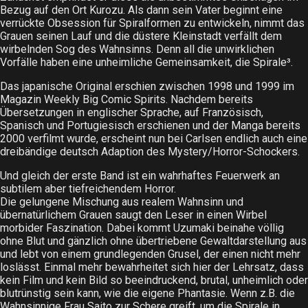
Bezug auf den Ort Kurozu. Als dann sein Vater beginnt eine
verrückte Obsession für Spiralformen zu entwickeln, nimmt das
Grauen seinen Lauf und die düstere Kleinstadt verfällt dem
wirbelnden Sog des Wahnsinns. Denn all die unwirklichen
Vorfälle haben eine unheimliche Gemeinsamkeit, die Spirale³.
Das japanische Original erschien zwischen 1998 und 1999 im
Magazin Weekly Big Comic Spirits. Nachdem bereits
Übersetzungen in englischer Sprache, auf Französisch,
Spanisch und Portugiesisch erschienen und der Manga bereits
2000 verfilmt wurde, erscheint nun bei Carlsen endlich auch eine
dreibändige deutsch Adaption des Mystery/Horror-Schockers.
Und gleich der erste Band ist ein wahrhaftes Feuerwerk an
subtilem aber tiefreichendem Horror.
Die gelungene Mischung aus realem Wahnsinn und
übernatürlichem Grauen saugt den Leser in einen Wirbel
morbider Faszination. Dabei kommt Uzumaki beinahe völlig
ohne Blut und gänzlich ohne übertriebene Gewaltdarstellung aus
und lebt von einem grundlegenden Grusel, der einen nicht mehr
loslässt. Einmal mehr bewahrheitet sich hier der Lehrsatz, dass
kein Film und kein Bild so beeindruckend, brutal, unheimlich oder
blutrünstig sein kann, wie die eigene Phantasie. Wenn z.B. die
Wahnsinnige Frau Saito zur Schere greift, um die Spirale in