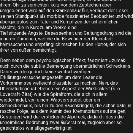
ihrem Ohr zu vernichten, kurz vor dem Zustechen aber
umgeblendet wird auf den Krankenhausflur, verlässt der Leser
seinen Standpunkt als morbide faszinierter Beobachter und wird
übergangslos zum Täter und Komplizen der unheimlichen
Mächte, die in Kurozu am Werke sind.
Tiefsitzende Ängste, Besessenheit und Geltungsdrang sind die
inneren Dämonen, welche die Bewohner der Kleinstadt
heimsuchen und empfänglich machen für den Horror, der sich
ihrer von außen bemächtigt.
Denn neben dem psychologischen Effekt, fasziniert Uzumaki
auch durch die subtile Beimengung übernatürlichen Schreckens.
Dabei werden jedoch keine weitschweifigen
Erklärungsversuche angestellt, um dem Leser die
Vorkommnisse vielleicht plausibler zu machen. Nein, das
Übernatürliche ist ebenso ein Aspekt der Wirklichkeit (s. o.
Lovecraft-Zitat) wie die Spiralform, die sich in allem
wiederfindet, von einem Wasserstrudel, über ein
Schneckenhaus, bis hin zu den Rauchkringeln, die schon bald, in
rascher Folge, aus dem Kamin des Krematoriums aufsteigen.
Gesteigert wird der erstickende Alpdruck, dadurch, dass die
unheimliche Bedrohung zwar äußerst real, zugleich aber so
gesichtslos wie allgegenwärtig ist.