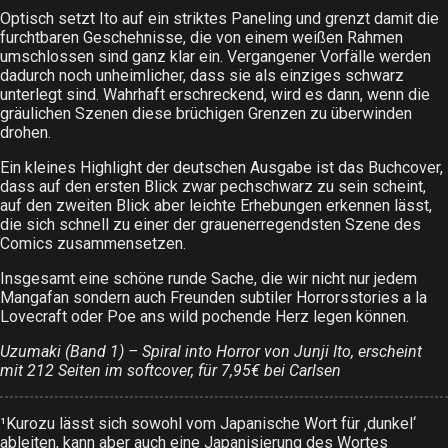
Optisch setzt Ito auf ein striktes Paneling und grenzt damit die
furchtbaren Geschehnisse, die von einem weißen Rahmen
umschlossen sind ganz klar ein. Vergangener Vorfälle werden
dadurch noch unheimlicher, dass sie als einziges schwarz
unterlegt sind. Wahrhaft erschreckend, wird es dann, wenn die
gräulichen Szenen diese brüchigen Grenzen zu überwinden
drohen.
Ein kleines Highlight der deutschen Ausgabe ist das Buchcover,
dass auf den ersten Blick zwar pechschwarz zu sein scheint,
auf den zweiten Blick aber leichte Erhebungen erkennen lässt,
die sich schnell zu einer der grauenerregendsten Szene des
Comics zusammensetzen.
Insgesamt eine schöne runde Sache, die wir nicht nur jedem
Mangafan sondern auch Freunden subtiler Horrorsstories a la
Lovecraft oder Poe ans wild pochende Herz legen können.
Uzumaki (Band 1) – Spiral into Horror von Junji Ito, erscheint
mit 212 Seiten im softcover, für 7,95€ bei Carlsen
¹Kurozu lässt sich sowohl vom Japanische Wort für ‚dunkel‘
ableiten, kann aber auch eine Japanisierung des Wortes