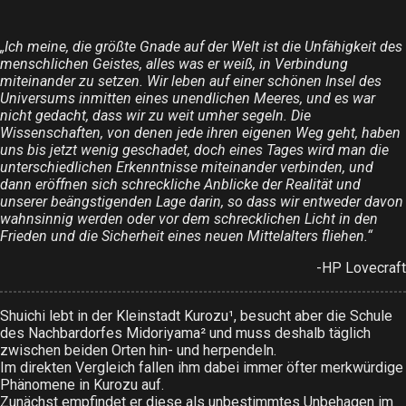
„Ich meine, die größte Gnade auf der Welt ist die Unfähigkeit des
menschlichen Geistes, alles was er weiß, in Verbindung
miteinander zu setzen. Wir leben auf einer schönen Insel des
Universums inmitten eines unendlichen Meeres, und es war
nicht gedacht, dass wir zu weit umher segeln. Die
Wissenschaften, von denen jede ihren eigenen Weg geht, haben
uns bis jetzt wenig geschadet, doch eines Tages wird man die
unterschiedlichen Erkenntnisse miteinander verbinden, und
dann eröffnen sich schreckliche Anblicke der Realität und
unserer beängstigenden Lage darin, so dass wir entweder davon
wahnsinnig werden oder vor dem schrecklichen Licht in den
Frieden und die Sicherheit eines neuen Mittelalters fliehen.“
-HP Lovecraft
Shuichi lebt in der Kleinstadt Kurozu¹, besucht aber die Schule
des Nachbardorfes Midoriyama² und muss deshalb täglich
zwischen beiden Orten hin- und herpendeln.
Im direkten Vergleich fallen ihm dabei immer öfter merkwürdige
Phänomene in Kurozu auf.
Zunächst empfindet er diese als unbestimmtes Unbehagen im