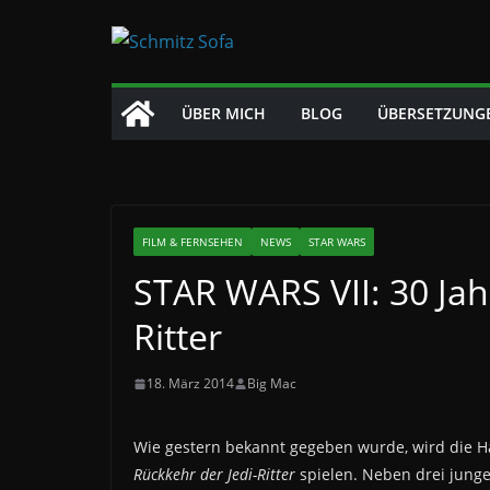
Zum
Inhalt
springen
ÜBER MICH
BLOG
ÜBERSETZUNG
FILM & FERNSEHEN
NEWS
STAR WARS
STAR WARS VII: 30 Jah
Ritter
18. März 2014
Big Mac
Wie gestern bekannt gegeben wurde, wird die 
Rückkehr der Jedi-Ritter
spielen. Neben drei jungen