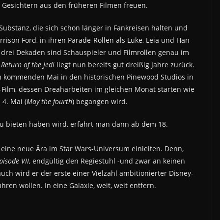
n Gesichtern aus den früheren Filmen freuen.
Substanz, die sich schon länger in Fankreisen halten und
rison Ford, in ihren Parade-Rollen als Luke, Leia und Han
drei Dekaden sind Schauspieler und Filmrollen genau im
n
Return of the Jedi
liegt nun bereits gut dreißig Jahre zurück.
im kommenden Mai in den historischen Pinewood Studios in
-Film, dessen Dreaharbeiten im gleichen Monat starten wie
 4. Mai (
May the fourth
) begangen wird.
zu bieten haben wird, erfährt man dann ab dem 18.
r eine neue Ära im Star Wars-Universum einleiten. Denn,
pisode VII
, endgültig den Regiestuhl -und zwar an keinen
auch wird er der erste einer Vielzahl ambitionierter Disney-
ren wollen. In eine Galaxie, weit, weit entfern.