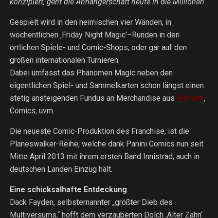
konzipiert, geht die Anhängerschaft heute in die Millionen.
Gespielt wird in den heimischen vier Wänden, in
wöchentlichen ‚Friday Night Magic’–Runden in den
örtlichen Spiele- und Comic-Shops, oder gar auf den
großen internationalen Turnieren.
Dabei umfasst das Phänomen Magic neben den
eigentlichen Spiel- und Sammelkarten schon längst einen
stetig ansteigenden Fundus an Merchandise aus
Büchern
,
Comics, uvm.
Die neueste Comic-Produktion des Franchise, ist die
Planeswalker-Reihe, welche dank Panini Comics nun seit
Mitte April 2013 mit ihrem ersten Band Innistrad, auch in
deutschen Landen Einzug hält.
Eine schicksalhafte Entdeckung
Dack Fayden, selbsternannter „größter Dieb des
Multiversums,“ hofft dem verzauberten Dolch ‚Alter Zahn‘